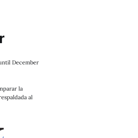
r
 until December
mparar la
respaldada al