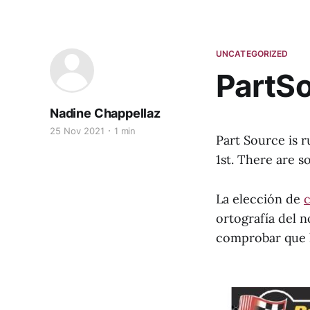
UNCATEGORIZED
PartSo
Nadine Chappellaz
25 Nov 2021
1 min
Part Source is 
1st. There are 
La elección de
c
ortografía del 
comprobar que l