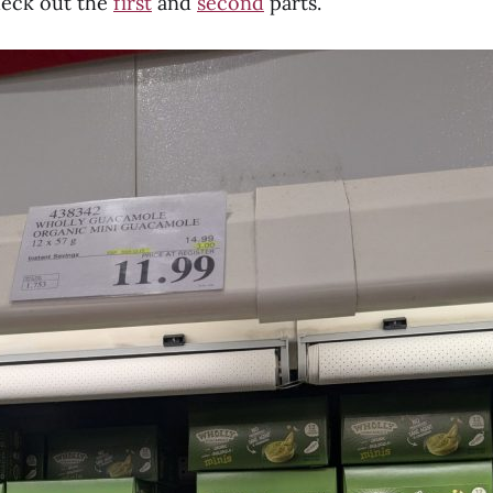
heck out the
first
and
second
parts.