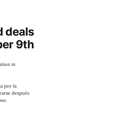
d deals
ber 9th
ation in
 por la
rrarse después
uso.