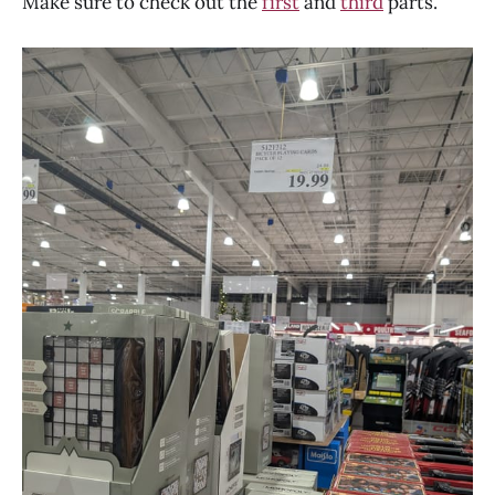
Make sure to check out the
first
and
third
parts.